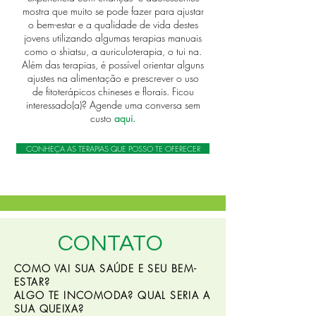
mostra que muito se pode fazer para ajustar
o bem-estar e a qualidade de vida destes
jovens utilizando algumas terapias manuais
como o shiatsu, a auriculoterapia, o tui na.
Além das terapias, é possível orientar alguns
ajustes na alimentação e prescrever o uso
de fitoterápicos chineses e florais. Ficou
interessado(a)? Agende uma conversa sem
custo
aqui.
CONHEÇA AS TERAPIAS QUE POSSO TE OFERECER
CONTATO
COMO VAI SUA SAÚDE E SEU BEM-
ESTAR?
ALGO TE INCOMODA? QUAL SERIA A
SUA QUEIXA?