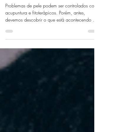
Ana Paulaº Lappoñi
12 de fev. de 2021
4 min de leitura
PROBLEMAS DE PELE:
COMO CONTROLAR
ACNE, COCEIRA E
URTICÁRIA?
Problemas de pele podem ser controlados com
acupuntura e fitoterápicos. Porém, antes,
devemos descobrir o que está acontecendo no
seu corpo.