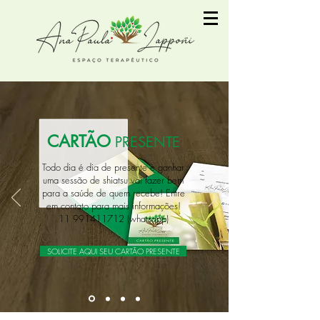
CARTÃO
PRESENTE
Todo dia é dia de presente e ganhar
uma sessão de shiatsu vai fazer bem
para a saúde de quem recebe! Entre
em contato para mais informações!
11 991411712
(whatsapp)
SOLICITE AQUI SEU CARTÃO PRESENTE