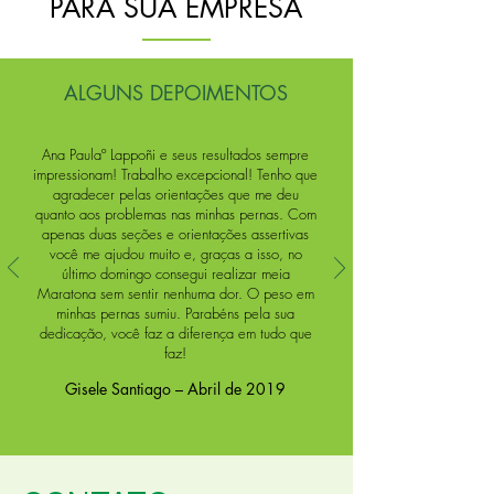
PARA SUA EMPRESA
ALGUNS DEPOIMENTOS
Ana Paulaº Lappoñi e seus resultados sempre
impressionam! Trabalho excepcional! Tenho que
agradecer pelas orientações que me deu
quanto aos problemas nas minhas pernas. Com
apenas duas seções e orientações assertivas
você me ajudou muito e, graças a isso, no
último domingo consegui realizar meia
Maratona sem sentir nenhuma dor. O peso em
minhas pernas sumiu. Parabéns pela sua
dedicação, você faz a diferença em tudo que
faz!
Gisele Santiago – Abril de 2019