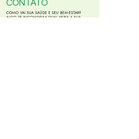
CONTATO
COMO VAI SUA SAÚDE E SEU BEM-ESTAR?
ALGO TE INCOMODA? QUAL SERIA A SUA
QUEIXA?
Tel. (11) 99141. 1712
e-mail:
aplapponi@gmail.com
Endereço.
Rua João Moura, 661 sala 63
(próximo ao metrô Oscar Freire)