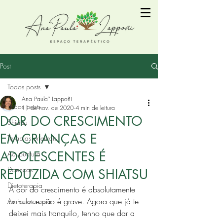
Post
Todos posts
Ana Paulaº Lappoñi
Todos posts
11 de nov. de 2020
4 min de leitura
DOR DO CRESCIMENTO
Shiatsu
EM CRIANÇAS E
Terapias orientais
ADOLESCENTES É
Acupuntura
Doenças
REDUZIDA COM SHIATSU
Dietoterapia
A dor do crescimento é absolutamente 
comum e não é grave. Agora que já te 
Auriculoterapia
deixei mais tranquilo, tenho que dar a 