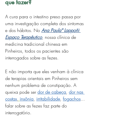
que fazer?
A cura para o intestino preso passa por 
uma investigação completa dos sintomas 
e dos hábitos. No 
Ana Paulaº Lappoñi 
Espaço Terapêutico
, nossa clínica de 
medicina tradicional chinesa em 
Pinheiros, todos os pacientes são 
interrogados sobre as fezes. 
E não importa que eles venham à clínica 
de terapias orientais em Pinheiros sem 
nenhum problema de constipação. A 
queixa pode ser 
dor de cabeça
, 
dor nas 
costas
,
insônia
, 
irritabilidade
, 
fogachos
... 
falar sobre as fezes faz parte do 
interrogatório. 