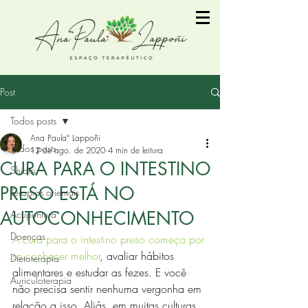
Post
Todos posts
Ana Paulaº Lappoñi
Todos posts
12 de ago. de 2020
4 min de leitura
CURA PARA O INTESTINO
Shiatsu
PRESO ESTÁ NO
Terapias orientais
AUTOCONHECIMENTO
Acupuntura
Doenças
A cura para o intestino preso começa por 
se conhecer melhor
, avaliar hábitos 
Dietoterapia
alimentares e estudar as fezes. E você 
Auriculoterapia
não precisa sentir nenhuma vergonha em 
relação a isso. Aliás, em muitas culturas, 