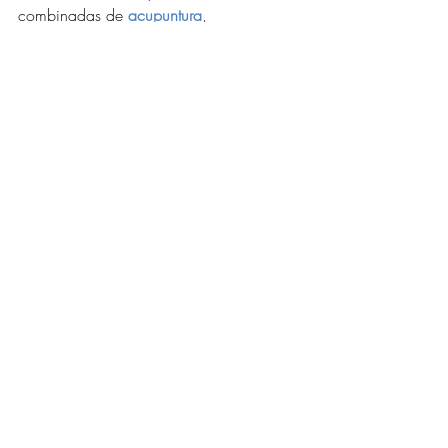
combinadas de 
acupuntura
, 
auriculoterapia
, 
tui na
, 
fitoterapia 
chinesa
, 
dietoterapia chinesa
 e 
automassagem.
Em nossa clínica de terapias orientais em 
Pinheiros, é comum ouvir frases como:
- “Quando viajo, meu intestino trava”.